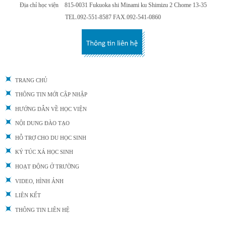
Địa chỉ học viện 815-0031 Fukuoka shi Minami ku Shimizu 2 Chome 13-35
TEL.092-551-8587 FAX.092-541-0860
TRANG CHỦ
THÔNG TIN MỚI CẬP NHẬP
HƯỚNG DẪN VỀ HỌC VIỆN
NỘI DUNG ĐÀO TẠO
HỖ TRỢ CHO DU HỌC SINH
KÝ TÚC XÁ HỌC SINH
HOẠT ĐỘNG Ở TRƯỜNG
VIDEO, HÌNH ẢNH
LIÊN KẾT
THÔNG TIN LIÊN HỆ