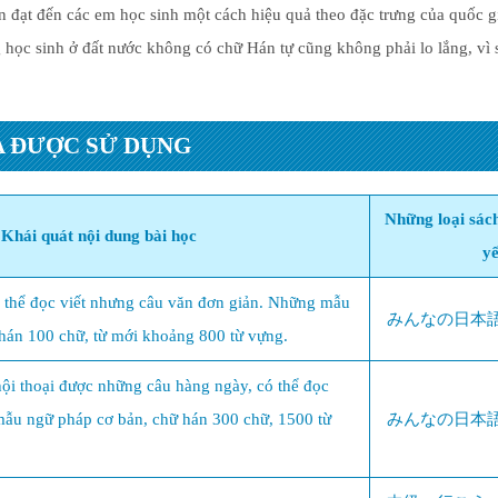
n đạt đến các em học sinh một cách hiệu quả theo đặc trưng của quốc g
 học sinh ở đất nước không có chữ Hán tự cũng không phải lo lắng, vì
 ĐƯỢC SỬ DỤNG
Những loại sác
Khái quát nội dung bài học
y
ó thể đọc viết nhưng câu văn đơn giản. Những mẫu
みんなの日本
hán 100 chữ, từ mới khoảng 800 từ vựng.
hội thoại được những câu hàng ngày, có thể đọc
mẫu ngữ pháp cơ bản, chữ hán 300 chữ, 1500 từ
みんなの日本