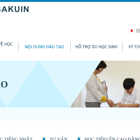
ẠO
C TIẾNG NHẬT
TƯ VẤN
HỌC TIẾP LÊN CAO ĐẲNG