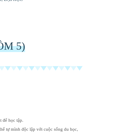
ỒM 5)
t để học tập.
thể tự mình độc lập với cuộc sống du học,