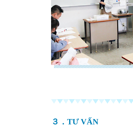
３．TƯ VẤN