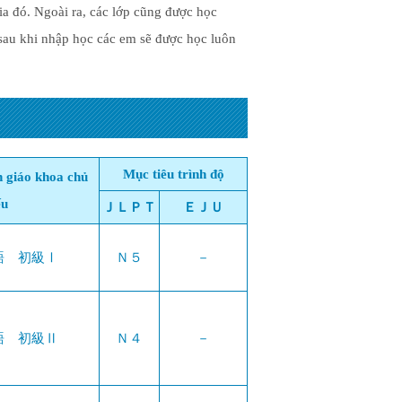
ia đó. Ngoài ra, các lớp cũng được học
 sau khi nhập học các em sẽ được học luôn
Mục tiêu trình độ
h giáo khoa chủ
ếu
ＪＬＰＴ
ＥＪＵ
語 初級Ⅰ
Ｎ５
－
語 初級Ⅱ
Ｎ４
－