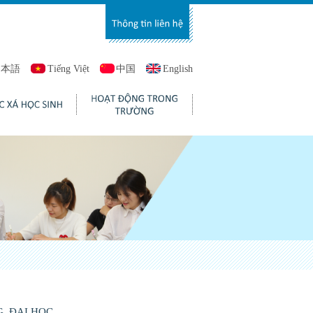
日本語
Tiếng Việt
中国
English
, ĐẠI HỌC