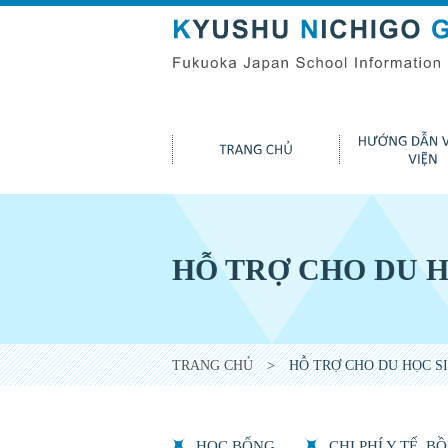
HỖ TRỢ CHO DU H
TRANG CHỦ
> HỖ TRỢ CHO DU HỌC S
HỌC BỔNG
CHI PHÍ Y TẾ, 