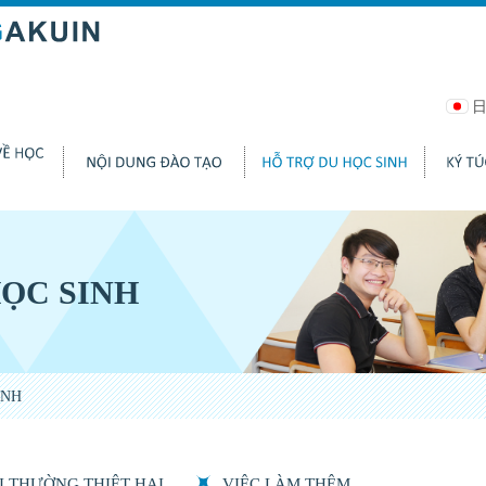
ỌC SINH
INH
BỒI THƯỜNG THIỆT HẠI
VIỆC LÀM THÊM