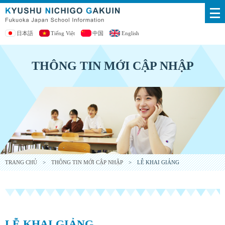
日本語
Tiếng Việt
中国
English
THÔNG TIN MỚI CẬP NHẬP
TRANG CHỦ
>
THÔNG TIN MỚI CẬP NHẬP
> LỄ KHAI GIẢNG
LỄ KHAI GIẢNG