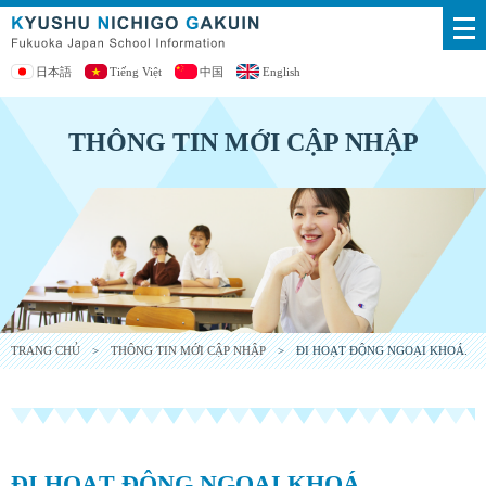
日本語
Tiếng Việt
中国
English
THÔNG TIN MỚI CẬP NHẬP
TRANG CHỦ
>
THÔNG TIN MỚI CẬP NHẬP
> ĐI HOẠT ĐỘNG NGOẠI KHOÁ.
ĐI HOẠT ĐỘNG NGOẠI KHOÁ.