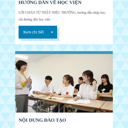
HƯỚNG DẪN VỀ HỌC VIỆN
LỜI CHÀO TỪ THẦY HIỆU TRƯỞNG, hướng dẫn nhập học,
chỉ đường đến học viện
NỘI DUNG ĐÀO TẠO