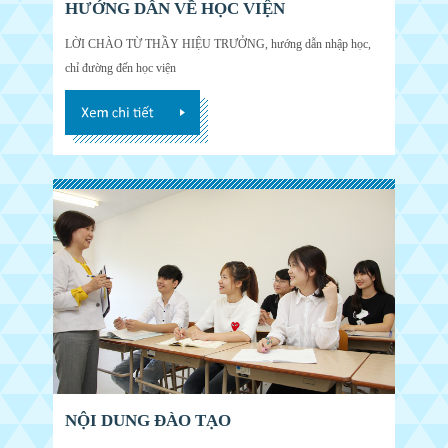
HƯỚNG DẪN VỀ HỌC VIỆN
LỜI CHÀO TỪ THẦY HIỆU TRƯỞNG, hướng dẫn nhập học,
chỉ đường đến học viện
NỘI DUNG ĐÀO TẠO