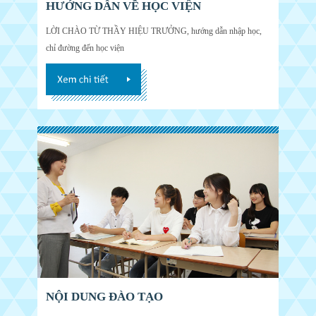
HƯỚNG DẪN VỀ HỌC VIỆN
LỜI CHÀO TỪ THẦY HIỆU TRƯỞNG, hướng dẫn nhập học,
chỉ đường đến học viện
NỘI DUNG ĐÀO TẠO