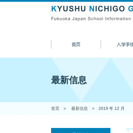
最新信息
首页
>
最新信息
> 2019 年 12 月