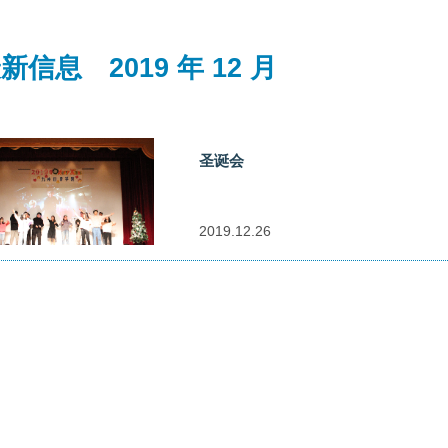
新信息 2019 年 12 月
圣诞会
2019.12.26