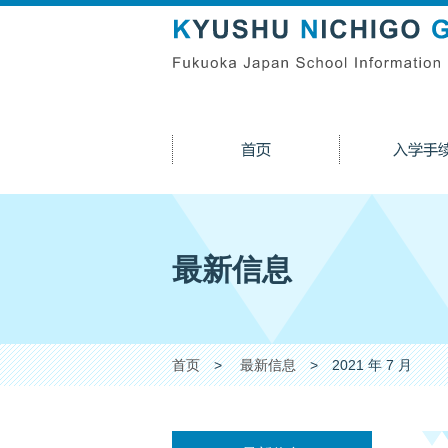
最新信息
首页
>
最新信息
> 2021 年 7 月