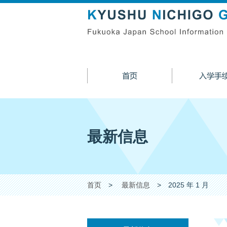
最新信息
首页
>
最新信息
> 2025 年 1 月